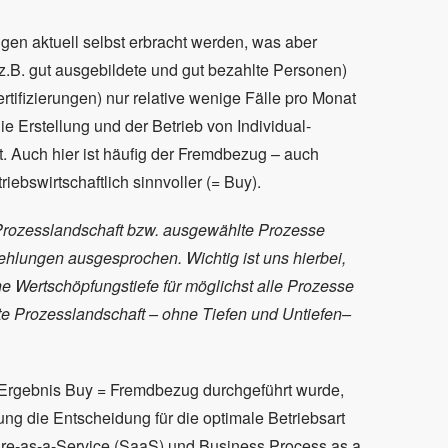
ngen aktuell selbst erbracht werden, was aber
 (z.B. gut ausgebildete und gut bezahlte Personen)
ifizierungen) nur relative wenige Fälle pro Monat
die Erstellung und der Betrieb von Individual-
st. Auch hier ist häufig der Fremdbezug – auch
ebswirtschaftlich sinnvoller (= Buy).
 Prozesslandschaft bzw. ausgewählte Prozesse
ehlungen ausgesprochen. Wichtig ist uns hierbei,
 Wertschöpfungstiefe für möglichst alle Prozesse
te Prozesslandschaft – ohne Tiefen und Untiefen–
 Ergebnis Buy = Fremdbezug durchgeführt wurde,
ung die Entscheidung für die optimale Betriebsart
tware-as-a-Service (SaaS) und Business Process as a