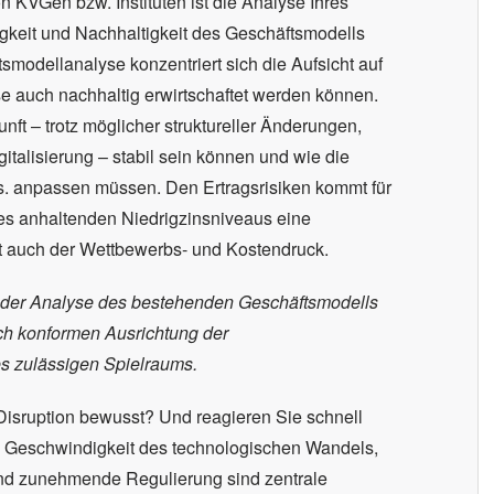
on KVGen bzw. Instituten ist die Analyse Ihres
keit und Nachhaltigkeit des Geschäftsmodells
smodellanalyse konzentriert sich die Aufsicht auf
se auch nachhaltig erwirtschaftet werden können.
unft – trotz möglicher struktureller Änderungen,
italisierung – stabil sein können und wie die
fs. anpassen müssen. Den Ertragsrisiken kommt für
des anhaltenden Niedrigzinsniveaus eine
gt auch der Wettbewerbs- und Kostendruck.
 der Analyse des bestehenden Geschäftsmodells
lich konformen Ausrichtung der
s zulässigen Spielraums.
Disruption bewusst? Und reagieren Sie schnell
e Geschwindigkeit des technologischen Wandels,
d zunehmende Regulierung sind zentrale