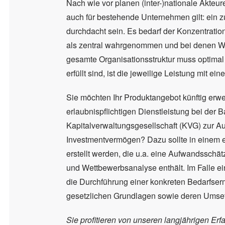
Nach wie vor planen (inter-)nationale Akteure
auch für bestehende Unternehmen gilt: ein z
durchdacht sein. Es bedarf der Konzentratio
als zentral wahrgenommen und bei denen We
gesamte Organisationsstruktur muss optimal 
erfüllt sind, ist die jeweilige Leistung mit
Sie möchten Ihr Produktangebot künftig erwe
erlaubnispflichtigen Dienstleistung bei der
Kapitalverwaltungsgesellschaft (KVG) zur A
Investmentvermögen? Dazu sollte in einem e
erstellt werden, die u.a. eine Aufwandsschät
und Wettbewerbsanalyse enthält. Im Falle ei
die Durchführung einer konkreten Bedarfserm
gesetzlichen Grundlagen sowie deren Umse
Sie profitieren von unseren langjährigen Erf